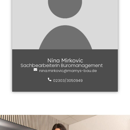
Nina Mirkovic
Sachbearbeiterin Büromanagement
nina.mirkovic@mamys-bau.de
02303/3050949