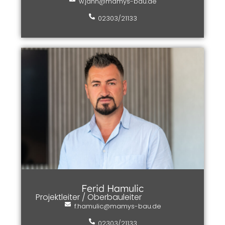
w.jann@mamys-bau.de
02303/21133
Ferid Hamulic
Projektleiter / Oberbauleiter
f.hamulic@mamys-bau.de
02303/21133