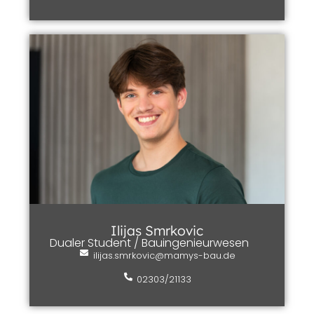
Ilijas Smrkovic
Dualer Student / Bauingenieurwesen
ilijas.smrkovic@mamys-bau.de
02303/21133