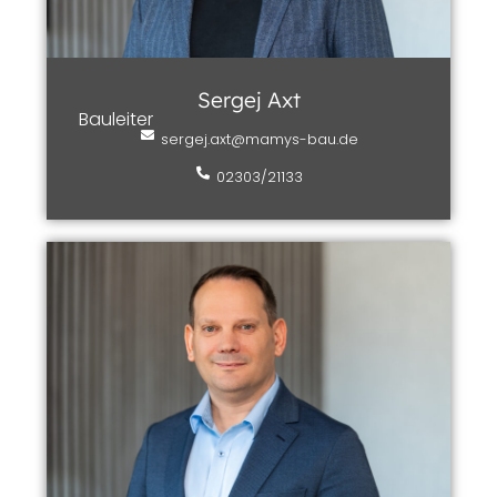
Sergej Axt
Bauleiter
sergej.axt@mamys-bau.de
02303/21133