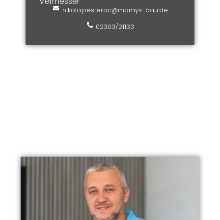
Vermesser
nikola.pesterac@mamys-bau.de
02303/21133