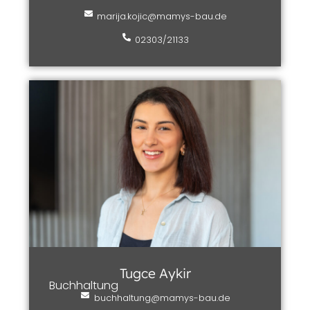
marija.kojic@mamys-bau.de
02303/21133
Tugce Aykir
Buchhaltung
buchhaltung@mamys-bau.de