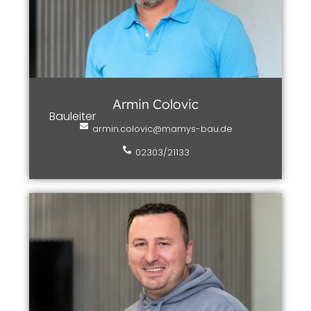
Armin Colovic
Bauleiter
armin.colovic@mamys-bau.de
02303/21133