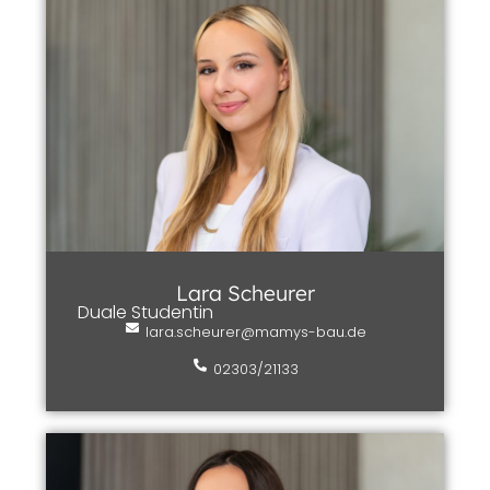
Lara Scheurer
Duale Studentin
lara.scheurer@mamys-bau.de
02303/21133