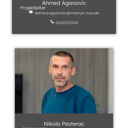
Ahmed Aganovic
Projektleiter
ahmed.aganovic@mamys-bau.de
02303/21133
Nikola Pesterac