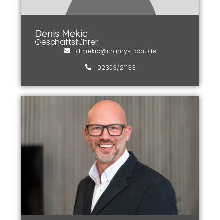
Denis Mekic
Geschäftsführer
d.mekic@mamys-bau.de
02303/21133