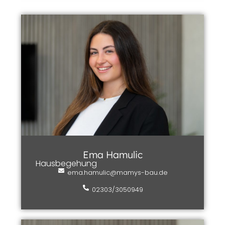
Ema Hamulic
Hausbegehung
ema.hamulic@mamys-bau.de
02303/3050949