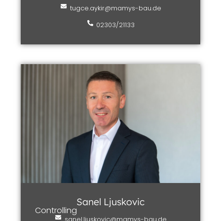
tugce.aykir@mamys-bau.de
02303/21133
Sanel Ljuskovic
Controlling
sanel.ljuskovic@mamys-bau.de