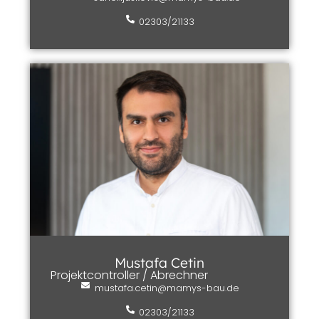
02303/21133
Mustafa Cetin
Projektcontroller / Abrechner
mustafa.cetin@mamys-bau.de
02303/21133