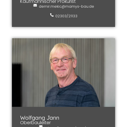
Kaufmännischer Prokurist
demir.mekic@mamys-bau.de
02303/21133
Wolfgang Jann
Oberbauleiter