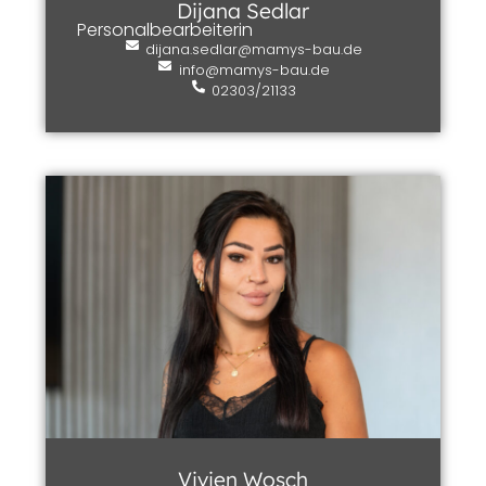
Dijana Sedlar
Personalbearbeiterin
dijana.sedlar@mamys-bau.de
info@mamys-bau.de
02303/21133
Vivien Wosch