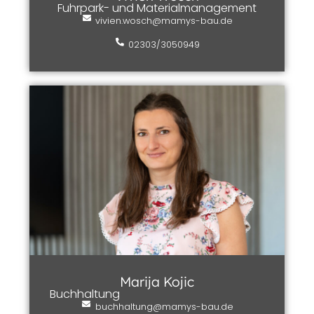
Fuhrpark- und Materialmanagement
vivien.wosch@mamys-bau.de
02303/3050949
Marija Kojic
Buchhaltung
buchhaltung@mamys-bau.de