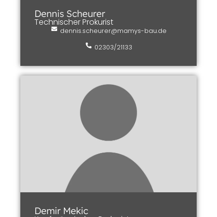
Dennis Scheurer
Technischer Prokurist
dennis.scheurer@mamys-bau.de
02303/21133
Demir Mekic