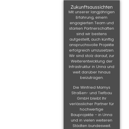
Zukunftsaussichten
Mit unserer langjährigen
Erfahrung, einem
engagierten Team und
starken Partnerschaften
sind wir bestens
aufgestellt, auch künftig
anspruchsvolle Projekte
erfolgreich umzusetzen.
Wir sind stolz darauf, zur
Weiterentwicklung der
Infrastruktur in Unna und
weit darüber hinaus
beizutragen.
Die Winfried Mamys
Straßen- und Tiefbau
GmbH bleibt Ihr
verlässlicher Partner für
hochwertige
Bauprojekte – in Unna
und in vielen weiteren
Städten bundesweit.