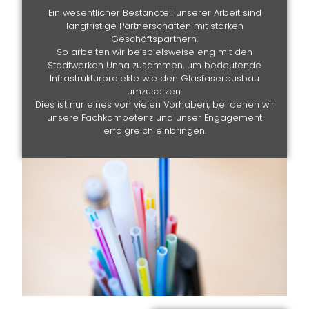
Ein wesentlicher Bestandteil unserer Arbeit sind
langfristige Partnerschaften mit starken
Geschäftspartnern.
So arbeiten wir beispielsweise eng mit den
Stadtwerken Unna zusammen, um bedeutende
Infrastrukturprojekte wie den Glasfaserausbau
umzusetzen.
Dies ist nur eines von vielen Vorhaben, bei denen wir
unsere Fachkompetenz und unser Engagement
erfolgreich einbringen.