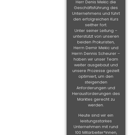
Herr Denis Mekic die
Geschäftsführung des
Unternehmens und führt
den erfolgreichen Kurs
seither fort.
Unter seiner Leitung –
unterstützt von unseren
beiden Prokuristen,
Herrn Demir Mekic und
Herrn Dennis Scheurer –
haben wir unser Team
weiter ausgebaut und
unsere Prozesse gezielt
optimiert, um den
steigenden
Anforderungen und
Herausforderungen des
Marktes gerecht zu
werden.
Heute sind wir ein
leistungsstarkes
Unternehmen mit rund
100 Mitarbeiter*innen,